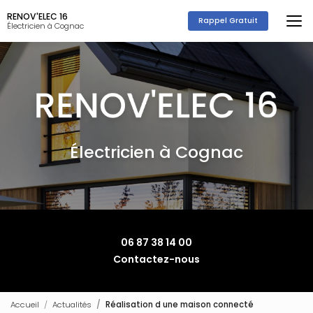
Aller
RENOV'ELEC 16
au
Rappel Gratuit
Électricien à Cognac
contenu
principal
Électricien à Cognac
06 87 38 14 00
Contactez-nous
Accueil
Actualités
Réalisation d une maison connecté