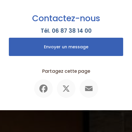
Contactez-nous
Tél.
06 87 38 14 00
Envoyer un message
Partagez cette page
Facebook
X
Email