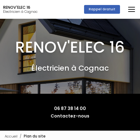
Aller
RENOV'ELEC 16
au
Rappel Gratuit
Électricien à Cognac
contenu
principal
Électricien à Cognac
06 87 38 14 00
Contactez-nous
Accueil
Plan du site