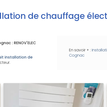
llation de chauffage élec
Cognac : RENOV'ELEC
En savoir + :
Installa
Cognac
uit
installation de
cteur.