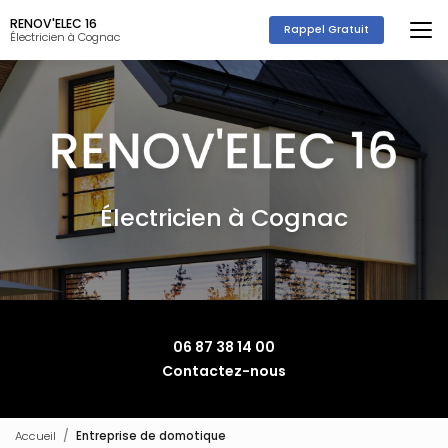
Aller
RENOV'ELEC 16
au
Rappel Gratuit
Électricien à Cognac
contenu
principal
Électricien à Cognac
06 87 38 14 00
Contactez-nous
Accueil
Entreprise de domotique