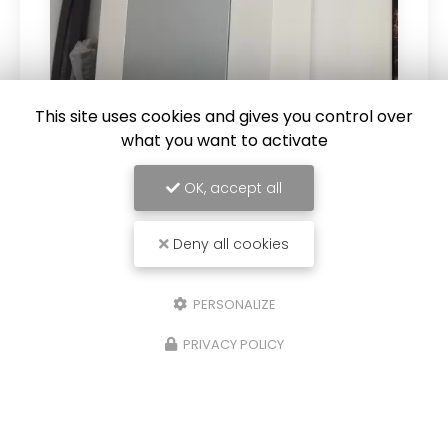
This site uses cookies and gives you control over
what you want to activate
26/02/2025
Pose d'une VMC double flux
OK, accept all
Pose d une VMC double flux Confort et
économie d énergie Vous souhaitant une
agréable visite, si vous avez besoin d'un
Deny all cookies
complément d'information concernant
votre
Électricien à Cognac …
PERSONALIZE
Toute l'actualité
PRIVACY POLICY