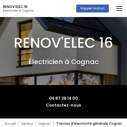
Aller
RENOV'ELEC 16
au
Rappel Gratuit
Électricien à Cognac
contenu
principal
Électricien à Cognac
06 87 38 14 00
Contactez-nous
Accueil
Secteur
Cognac
Travaux d'électricité générale Cognac