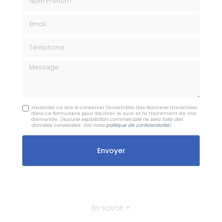
Email
Téléphone
Message
J'autorise ce site à conserver l'ensemble des données transmises
dans ce formulaire pour faciliter le suivi et le traitement de ma
demande.
(Aucune exploitation commerciale ne sera faite des
données conservées. Voir notre
politique de confidentialité
)
En savoir +