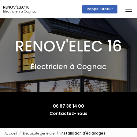
Aller
RENOV'ELEC 16
au
Rappel Gratuit
Électricien à Cognac
contenu
principal
Électricien à Cognac
06 87 38 14 00
Contactez-nous
Accueil
Électricité générale
installation d'éclairages