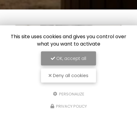
This site uses cookies and gives you control over
what you want to activate
OK, accept all
Deny all cookies
PERSONALIZE
26/02/2025
PRIVACY POLICY
se d'une VMC double flux
Ré
se d une VMC double flux Confort et
Po
onomie d énergie Vous souhaitant une
Ren
éable visite, si vous avez besoin d'un
do