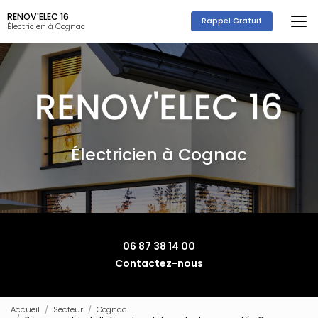
Aller
RENOV'ELEC 16
au
Rappel Gratuit
Électricien à Cognac
contenu
principal
Électricien à Cognac
06 87 38 14 00
Contactez-nous
Accueil
Secteur
Cognac